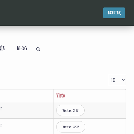
CONTACTO
ENLACES DE INTERÉS
ACEPTAR
RÍA
BLOG
Cantidad a mo
Visto
er
Visitas: 3187
er
Visitas: 3297