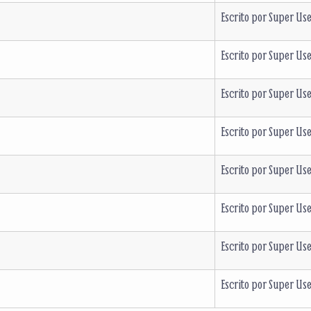
Escrito por Super Us
Escrito por Super Us
Escrito por Super Us
Escrito por Super Us
Escrito por Super Us
Escrito por Super Us
Escrito por Super Us
Escrito por Super Us