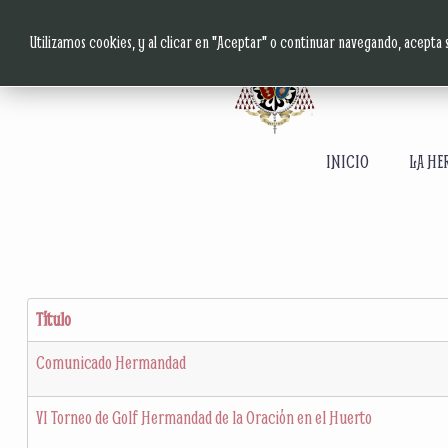
Utilizamos cookies, y al clicar en "Aceptar" o continuar navegando, acepta 
INICIO
LA HE
Título
Comunicado Hermandad
VI Torneo de Golf Hermandad de la Oración en el Huerto