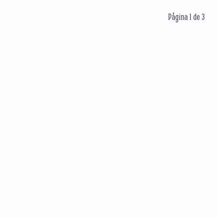
Página 1 de 3