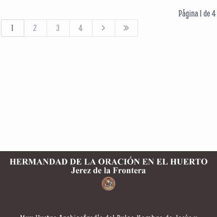
Página 1 de 4
1
2
3
4